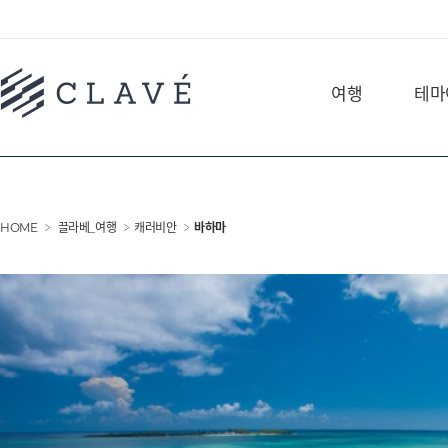
여행
테마
HOME
끌라베_여행
캐러비안
바하마