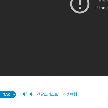
바하마
샌달스리조트
신혼여행